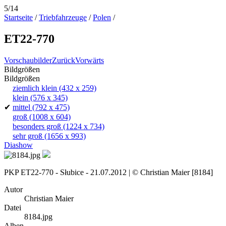
5/14
Startseite
/
Triebfahrzeuge
/
Polen
/
ET22-770
Vorschaubilder
Zurück
Vorwärts
Bildgrößen
Bildgrößen
ziemlich klein
(432 x 259)
klein
(576 x 345)
✔
mittel
(792 x 475)
groß
(1008 x 604)
besonders groß
(1224 x 734)
sehr groß
(1656 x 993)
Diashow
PKP ET22-770 - Słubice - 21.07.2012 | © Christian Maier [8184]
Autor
Christian Maier
Datei
8184.jpg
Alben