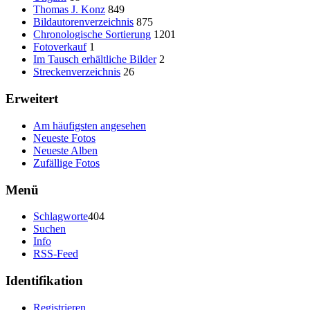
Thomas J. Konz
849
Bildautorenverzeichnis
875
Chronologische Sortierung
1201
Fotoverkauf
1
Im Tausch erhältliche Bilder
2
Streckenverzeichnis
26
Erweitert
Am häufigsten angesehen
Neueste Fotos
Neueste Alben
Zufällige Fotos
Menü
Schlagworte
404
Suchen
Info
RSS-Feed
Identifikation
Registrieren